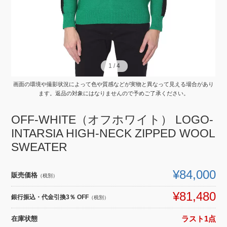
1
1
/
/
4
4
画面の環境や撮影状況によって色や質感などが実物と異なって見える場合があり
ます。返品の対象にはなりませんので予めご了承ください。
OFF-WHITE（オフホワイト） LOGO-
INTARSIA HIGH-NECK ZIPPED WOOL
SWEATER
¥84,000
販売価格
（税別）
¥81,480
銀行振込・代金引換3％ OFF
（税別）
在庫状態
ラスト1点