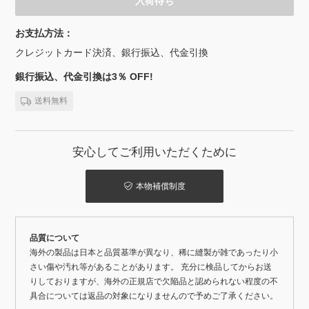
入荷待ち
お支払方法：
クレジットカード決済、銀行振込、代金引換
銀行振込、代金引換は3％ OFF!
送料無料
安心してご利用いただくために
本物補償制度
品質について
海外の製品は日本と品質基準が異なり、稀に縫製が雑であったり小
さい傷や汚れ等があることがあります。 充分に検品してからお送
りしておりますが、海外の正規店で欠陥品と認められない程度の不
具合については返品の対象になりませんので予めご了承ください。