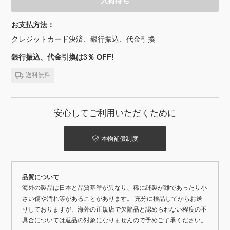
入荷待ち
お支払方法：
クレジットカード決済、銀行振込、代金引換
銀行振込、代金引換は3％ OFF!
送料無料
安心してご利用いただくために
本物補償制度
品質について
海外の製品は日本と品質基準が異なり、稀に縫製が雑であったり小
さい傷や汚れ等があることがあります。 充分に検品してからお送
りしておりますが、海外の正規店で欠陥品と認められない程度の不
具合については返品の対象になりませんので予めご了承ください。