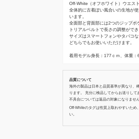
Off-White（オフホワイト）ウエ
全体的に古着ぽい風合いの生地が使われ
います。
全面部と背面部には2つのジップポ
トリアルベルトで長さの調整ができ
サイズはスマートフォンやタバコな
どちらでもお使いいただけます。
着用モデル身長：177ｃｍ、体重：6
品質について
海外の製品は日本と品質基準が異なり、
ります。 充分に検品してからお送りして
不具合については返品の対象になりませ
Off-Whiteのタグは性質上取れやす
い。