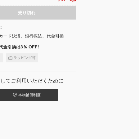
売り切れ
：
カード決済、銀行振込、代金引換
金引換は3％ OFF!
料
ラッピング可
心してご利用いただくために
本物補償制度