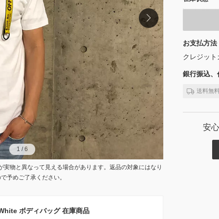
お支払方法
クレジット
銀行振込、代
送料無
安
1
1
/
/
6
6
が実物と異なって見える場合があります。返品の対象にはなり
ので予めご了承ください。
-White ボディバッグ 在庫商品