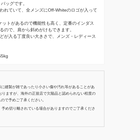
ストバッグです。
ていて、全メンズにOff-Whiteのロゴが入って
ケットがあるので機能性も高く、定番のインダス
るので、肩から斜めがけもできます。
どが入る丁度良い大きさで、メンズ・レディース
5kg
稀に縫製が雑であったり小さい傷や汚れ等があることがあ
おりますが、海外の正規店で欠陥品と認められない程度の
んので予めご了承ください。
いため、予め切り離されている場合がありますのでご了承くださ