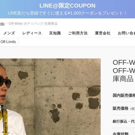
LINE@限定COUPON
LINE友だち登録ですぐに使える¥1,000クーポンをプレゼント！
its
-
Off-White ボディバッグ 在庫商品
メンズ
レディース
豆知識
ご利用方法
運営会社
お問い合
-Limits
OFF
OFF-
庫商品
国内販売価
販売価格
（税
銀行振込・代金
在庫状態