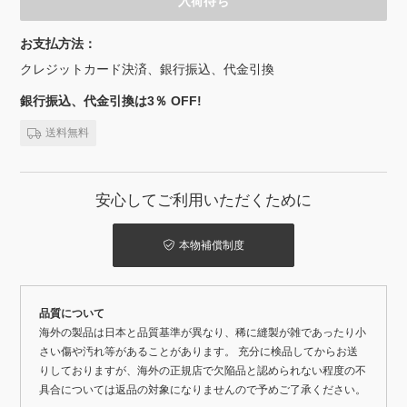
入荷待ち
お支払方法：
クレジットカード決済、銀行振込、代金引換
銀行振込、代金引換は3％ OFF!
送料無料
安心してご利用いただくために
本物補償制度
品質について
海外の製品は日本と品質基準が異なり、稀に縫製が雑であったり小
さい傷や汚れ等があることがあります。 充分に検品してからお送
りしておりますが、海外の正規店で欠陥品と認められない程度の不
具合については返品の対象になりませんので予めご了承ください。