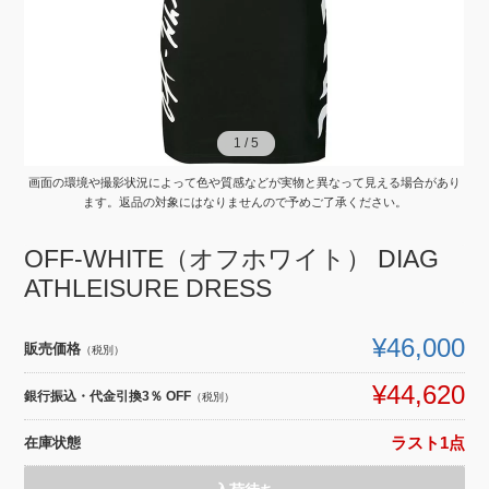
1
1
/
/
5
5
画面の環境や撮影状況によって色や質感などが実物と異なって見える場合があり
ます。返品の対象にはなりませんので予めご了承ください。
OFF-WHITE（オフホワイト） DIAG
ATHLEISURE DRESS
¥46,000
販売価格
（税別）
¥44,620
銀行振込・代金引換3％ OFF
（税別）
在庫状態
ラスト1点