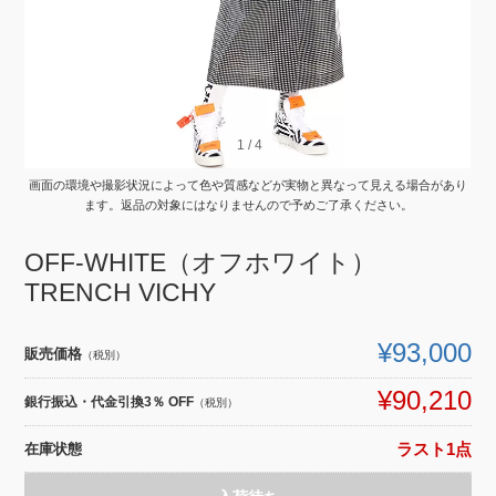
1
1
/
/
4
4
画面の環境や撮影状況によって色や質感などが実物と異なって見える場合があり
ます。返品の対象にはなりませんので予めご了承ください。
OFF-WHITE（オフホワイト）
TRENCH VICHY
¥93,000
販売価格
（税別）
¥90,210
銀行振込・代金引換3％ OFF
（税別）
在庫状態
ラスト1点