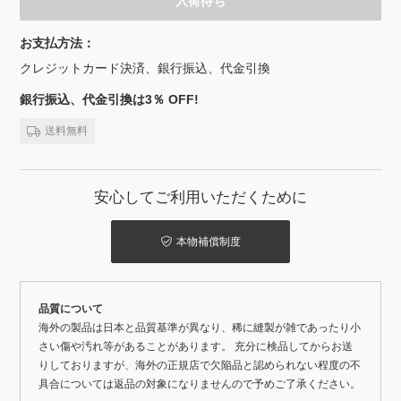
入荷待ち
お支払方法：
クレジットカード決済、銀行振込、代金引換
銀行振込、代金引換は3％ OFF!
送料無料
安心してご利用いただくために
本物補償制度
品質について
海外の製品は日本と品質基準が異なり、稀に縫製が雑であったり小
さい傷や汚れ等があることがあります。 充分に検品してからお送
りしておりますが、海外の正規店で欠陥品と認められない程度の不
具合については返品の対象になりませんので予めご了承ください。