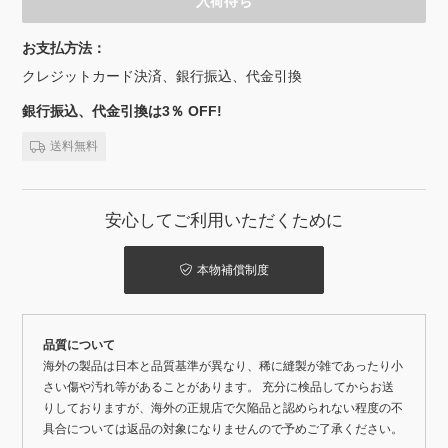
入荷待ち
お支払方法：
クレジットカード決済、銀行振込、代金引換
銀行振込、代金引換は3％ OFF!
送料無料
安心してご利用いただくために
本物補償制度
品質について
海外の製品は日本と品質基準が異なり、稀に縫製が雑であったり小
さい傷や汚れ等があることがあります。 充分に検品してからお送
りしておりますが、海外の正規店で欠陥品と認められない程度の不
具合については返品の対象になりませんので予めご了承ください。